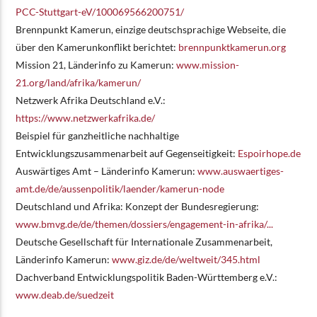
PCC-Stuttgart-eV/100069566200751/
Brennpunkt Kamerun, einzige deutschsprachige Webseite, die
über den Kamerunkonflikt berichtet:
brennpunktkamerun.org
Mission 21, Länderinfo zu Kamerun:
www.mission-
21.org/land/afrika/kamerun/
Netzwerk Afrika Deutschland e.V.:
https://www.netzwerkafrika.de/
Beispiel für ganzheitliche nachhaltige
Entwicklungszusammenarbeit auf Gegenseitigkeit:
Espoirhope.de
Auswärtiges Amt – Länderinfo Kamerun:
www.auswaertiges-
amt.de/de/aussenpolitik/laender/kamerun-node
Deutschland und Afrika: Konzept der Bundesregierung:
www.bmvg.de/de/themen/dossiers/engagement-in-afrika/...
Deutsche Gesellschaft für Internationale Zusammenarbeit,
Länderinfo Kamerun:
www.giz.de/de/weltweit/345.html
Dachverband Entwicklungspolitik Baden-Württemberg e.V.:
www.deab.de/suedzeit