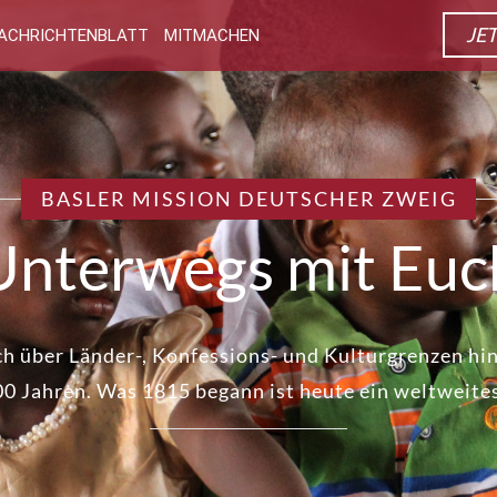
JE
ACHRICHTENBLATT
MITMACHEN
BASLER MISSION DEUTSCHER ZWEIG
Unterwegs mit Euc
h über Länder-, Konfessions- und Kulturgrenzen hi
00 Jahren. Was 1815 begann ist heute ein weltweite