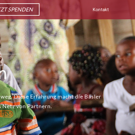
TZT SPENDEN
Kontakt
h
nweg. Diese Erfahrung macht die Basler
s Netz von Partnern.